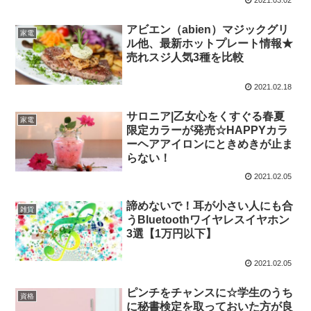
アビエン（abien）マジックグリ
家電
ル他、最新ホットプレート情報★
売れスジ人気3種を比較
2021.02.18
サロニア|乙女心をくすぐる春夏
家電
限定カラーが発売☆HAPPYカラ
ーヘアアイロンにときめきが止ま
らない！
2021.02.05
諦めないで！耳が小さい人にも合
雑貨
うBluetoothワイヤレスイヤホン
3選【1万円以下】
2021.02.05
ピンチをチャンスに☆学生のうち
資格
に秘書検定を取っておいた方が良