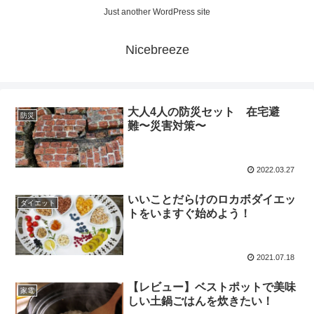
Just another WordPress site
Nicebreeze
大人4人の防災セット 在宅避
防災
難〜災害対策〜
2022.03.27
いいことだらけのロカボダイエッ
ダイエット
トをいますぐ始めよう！
2021.07.18
【レビュー】ベストポットで美味
家電
しい土鍋ごはんを炊きたい！