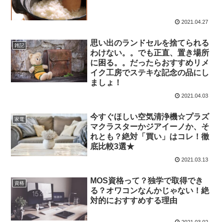
2021.04.27
思い出のランドセルを捨てられる
雑記
わけない。。でも正直、置き場所
に困る。。だったらおすすめリメ
イク工房でステキな記念の品にし
ましょ！
2021.04.03
今すぐほしい空気清浄機☆プラズ
家電
マクラスターかジアイーノか、そ
れとも？絶対「買い」はコレ！徹
底比較3選★
2021.03.13
MOS資格って？独学で取得でき
資格
る？オワコンなんかじゃない！絶
対的におすすめする理由
2021.03.02