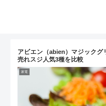
アビエン（abien）マジック
売れスジ人気3種を比較
家電