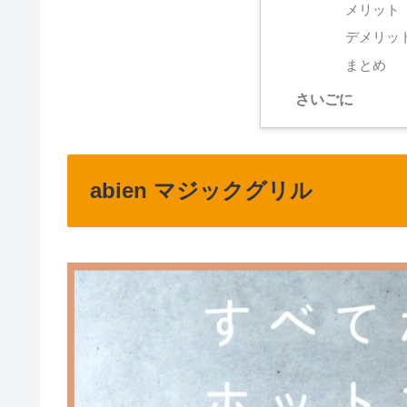
メリット
デメリッ
まとめ
さいごに
abien マジックグリル