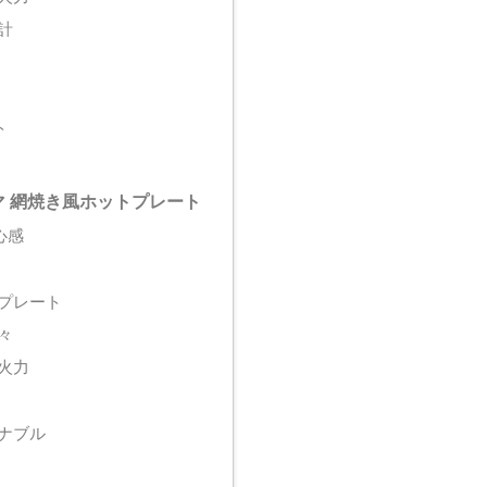
計
ト
 網焼き風ホットプレート
心感
プレート
々
火力
ナブル